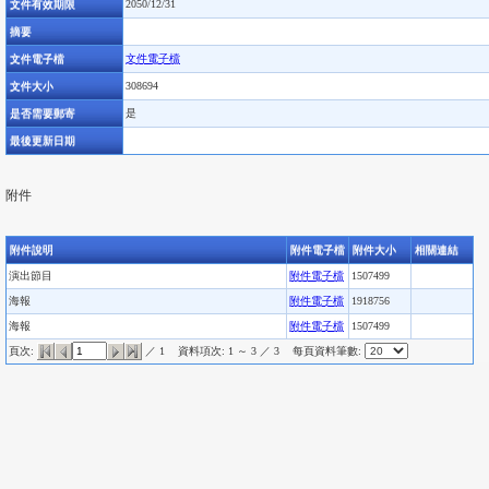
文件有效期限
2050/12/31
摘要
文件電子檔
文件電子檔
文件大小
308694
是否需要郵寄
是
最後更新日期
附件
附件說明
附件電子檔
附件大小
相關連結
演出節目
附件電子檔
1507499
海報
附件電子檔
1918756
海報
附件電子檔
1507499
頁次:
／ 1
資料項次: 1 ～ 3 ／ 3
每頁資料筆數: