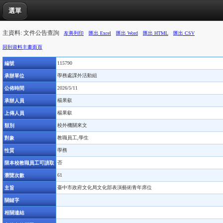
選單
主資料: 文件公告查詢
友善列印
匯出 Excel
匯出 Word
匯出 HTML
匯出 CSV
回到資料主畫面頁
編號
115790
承辦單位
學務處課外活動組
公佈時間
2026/5/11
承辦人員
楊果叡
上傳人員
楊果叡
類別
校外機關來文
對象
教職員工,學生
性質
學務
限本校教職員工可讀取
否
瀏覽次數
61
主旨
臺中市政府文化局文化部表演藝術青年席位
關鍵字
相關連結