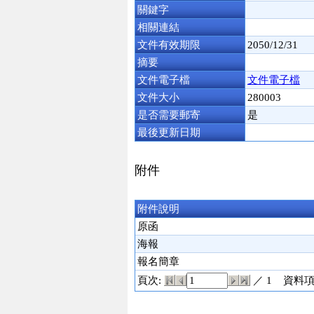
關鍵字
相關連結
文件有效期限
2050/12/31
摘要
文件電子檔
文件電子檔
文件大小
280003
是否需要郵寄
是
最後更新日期
附件
附件說明
原函
海報
報名簡章
頁次:
／ 1
資料項次