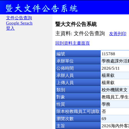
文件公告查詢
Google Serach
暨大文件公告系統
登入
主資料: 文件公告查詢
友善列印
回到資料主畫面頁
編號
115788
承辦單位
學務處課外活
公佈時間
2026/5/11
承辦人員
楊果叡
上傳人員
楊果叡
類別
校外機關來文
對象
教職員工,學生
性質
學務
限本校教職員工可讀取
否
瀏覽次數
69
主旨
2026海內外