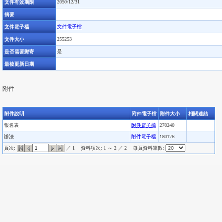
文件有效期限
2050/12/31
摘要
文件電子檔
文件電子檔
文件大小
255253
是否需要郵寄
是
最後更新日期
附件
附件說明
附件電子檔
附件大小
相關連結
報名表
附件電子檔
270240
辦法
附件電子檔
180176
頁次:
／ 1
資料項次: 1 ～ 2 ／ 2
每頁資料筆數: