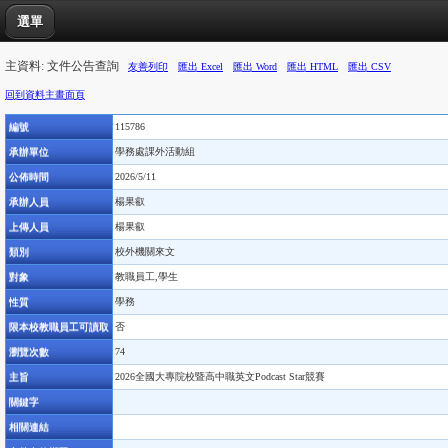
選單
主資料: 文件公告查詢
友善列印
匯出 Excel
匯出 Word
匯出 HTML
匯出 CSV
回到資料主畫面頁
編號
115786
承辦單位
學務處課外活動組
公佈時間
2026/5/11
承辦人員
楊果叡
上傳人員
楊果叡
類別
校外機關來文
對象
教職員工,學生
性質
學務
限本校教職員工可讀取
否
瀏覽次數
74
主旨
2026全國大專院校暨高中職英文Podcast Star競賽
關鍵字
相關連結