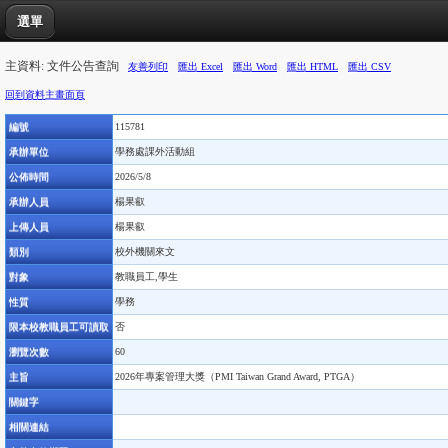
選單
主資料: 文件公告查詢
友善列印
匯出 Excel
匯出 Word
匯出 HTML
匯出 CSV
回到資料主畫面頁
編號
115781
承辦單位
學務處課外活動組
公佈時間
2026/5/8
承辦人員
楊果叡
上傳人員
楊果叡
類別
校外機關來文
對象
教職員工,學生
性質
學務
限本校教職員工可讀取
否
瀏覽次數
60
主旨
2026年專案管理大獎（PMI Taiwan Grand Award, PTGA）
關鍵字
相關連結