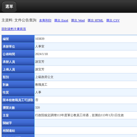
選單
主資料: 文件公告查詢
友善列印
匯出 Excel
匯出 Word
匯出 HTML
匯出 CSV
回到資料主畫面頁
編號
103839
承辦單位
人事室
公佈時間
2024/1/18
承辦人員
謝宜芳
上傳人員
謝宜芳
類別
上級政府公文
對象
教職員工
性質
人事
限本校教職員工可讀取
否
瀏覽次數
320
主旨
行政院核定調增113年度軍公教員工待遇，並溯自113年1月1日生效
關鍵字
相關連結