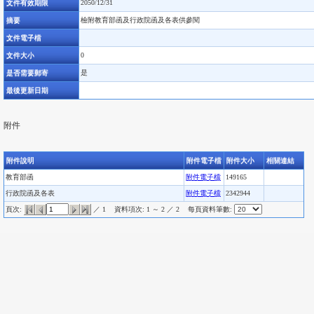
文件有效期限
2050/12/31
摘要
檢附教育部函及行政院函及各表供參閱
文件電子檔
文件大小
0
是否需要郵寄
是
最後更新日期
附件
附件說明
附件電子檔
附件大小
相關連結
教育部函
附件電子檔
149165
行政院函及各表
附件電子檔
2342944
頁次:
／ 1
資料項次: 1 ～ 2 ／ 2
每頁資料筆數: