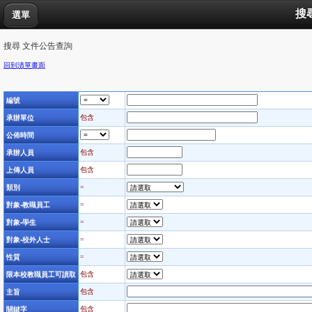
搜
選單
搜尋 文件公告查詢
回到清單畫面
編號
承辦單位
包含
公佈時間
承辦人員
包含
上傳人員
包含
類別
=
對象-教職員工
=
對象-學生
=
對象-校外人士
=
性質
=
限本校教職員工可讀取
包含
主旨
包含
關鍵字
包含