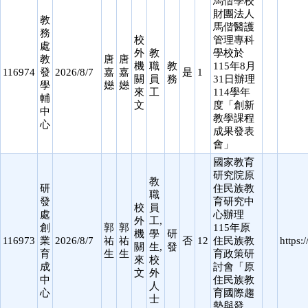
馬偕學校
財團法人
教
馬偕醫護
務
校
管理專科
處
外
教
學校於
教
唐
唐
機
職
教
115年8月
116974
發
2026/8/7
嘉
嘉
是
1
關
員
務
31日辦理
學
嬨
嬨
來
工
114學年
輔
文
度「創新
中
教學課程
心
成果發表
會」
國家教育
研究院原
教
研
住民族教
職
發
育研究中
校
員
處
心辦理
外
工,
創
郭
郭
115年原
機
學
研
116973
業
2026/8/7
祐
祐
否
12
住民族教
https:
關
生,
發
育
生
生
育政策研
來
校
成
討會「原
文
外
中
住民族教
人
心
育國際趨
士
勢與發