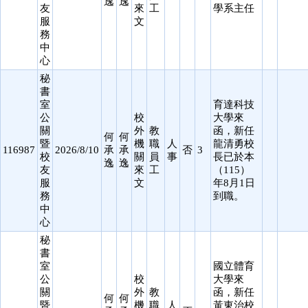
逸
逸
友
來
工
學系主任
服
文
務
中
心
秘
書
室
育達科技
公
校
大學來
關
外
教
函，新任
何
何
暨
機
職
人
龍清勇校
116987
2026/8/10
承
承
否
3
校
關
員
事
長已於本
逸
逸
友
來
工
（115）
服
文
年8月1日
務
到職。
中
心
秘
書
室
國立體育
公
校
大學來
關
外
教
函，新任
何
何
暨
機
職
人
黃東治校