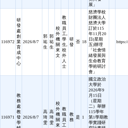
展」
慈濟學校
教
財團法人
研
職
慈濟大學
發
校
員
訂於115
處
外
工,
年11月20
創
郭
郭
機
學
研
日(星期
116972
業
2026/8/7
祐
祐
否
18
https:/
關
生,
發
五)辦理
育
生
生
來
校
「社會情
成
文
外
緒發展與
中
人
生命教育
心
士
學術研討
會」
國立政治
大學於
2026年9
教
月15日
務
（星期
校
處
二）舉辦
外
教
教
高
高
115學年
機
職
教
116971
發
2026/8/7
琦
琦
是
1
第1學期教
關
員
務
學
雯
雯
學實踐研
來
工