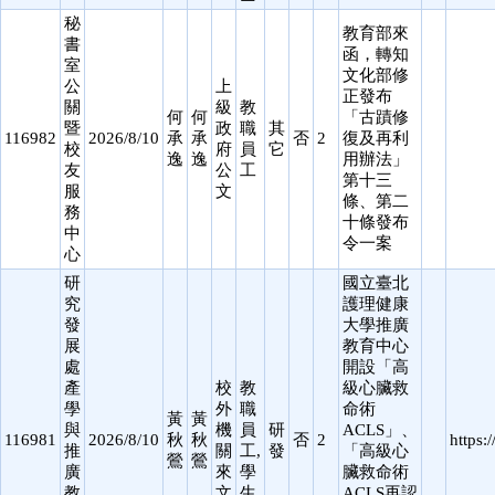
秘
教育部來
書
函，轉知
室
文化部修
公
上
正發布
關
級
教
何
何
「古蹟修
暨
政
職
其
116982
2026/8/10
承
承
否
2
復及再利
校
府
員
它
逸
逸
用辦法」
友
公
工
第十三
服
文
條、第二
務
十條發布
中
令一案
心
研
國立臺北
究
護理健康
發
大學推廣
展
教育中心
處
開設「高
產
校
教
級心臟救
學
外
職
命術
黃
黃
與
機
員
研
ACLS」、
116981
2026/8/10
秋
秋
否
2
https:
推
關
工,
發
「高級心
鶯
鶯
廣
來
學
臟救命術
教
文
生
ACLS再認