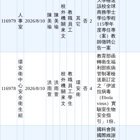
大學檢送
校
該校全球
外
教
商務學士
人
陳
陳
機
職
其
學位學程
116979
事
2026/8/10
美
美
否
2
關
員
它
115學年
室
瑜
瑜
來
工
度專任專
文
（案）教
師徵聘公
告一案
教育部函
環
轉衛生福
安
利部疾病
衛
校
教
管制署檢
中
外
職
送新訂定
洪
洪
環
心
機
員
之「伊波
116978
2026/8/10
雨
雨
安
否
4
安
關
工,
拉病毒
萱
萱
衛
全
來
學
（Ebola
衛
文
生
virus）實
生
驗室生物
組
安全指
引」1份。
國科會與
國際維謝