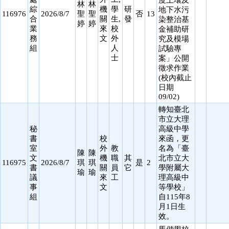
度土壤及
林
林
綜
機
學
研
地下水污
116976
2026/8/7
聖
聖
否
13
合
關
生,
發
染整治基
婷
婷
業
來
校
金補助研
務
文
外
究及模場
組
人
試驗專
士
案」公開
徵求作業
(校內截止
日期
09/02)
轉知臺北
市立大理
秘
高級中學
書
校
來函，更
室
外
教
名為「臺
陳
陳
文
機
職
其
北市立大
116975
2026/8/7
琪
琪
是
2
書
關
員
它
學附屬大
瑜
瑜
議
來
工
理高級中
事
文
等學校」
組
自115年8
月1日生
效。