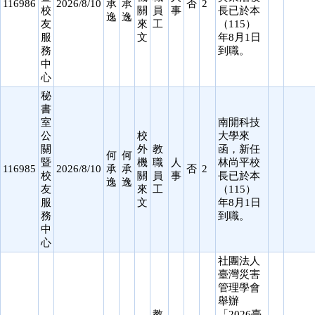
116986
2026/8/10
承
承
否
2
校
關
員
事
長已於本
逸
逸
友
來
工
（115）
服
文
年8月1日
務
到職。
中
心
秘
書
室
南開科技
公
校
大學來
關
外
教
函，新任
何
何
暨
機
職
人
林尚平校
116985
2026/8/10
承
承
否
2
校
關
員
事
長已於本
逸
逸
友
來
工
（115）
服
文
年8月1日
務
到職。
中
心
社團法人
臺灣災害
管理學會
舉辦
教
「2026臺