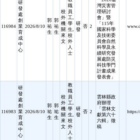
研
職
灣災害管
發
校
員
理研討
處
外
工,
會」暨
創
郭
郭
機
學
研
「115年
116984
業
2026/8/10
祐
祐
否
2
www.d
關
生,
發
國家科學
育
生
生
來
校
及技術委
成
文
外
員會自然
中
人
科學及永
心
士
續研究發
展處防災
科技學門
計畫成果
發表會」
教
研
職
發
校
員
雲林縣政
處
外
工,
府辦理
創
郭
郭
機
學
研
「雲林文
116983
業
2026/8/10
祐
祐
否
2
https
關
生,
發
獻第六十
育
生
生
來
校
六輯」徵
成
文
外
稿
中
人
心
士