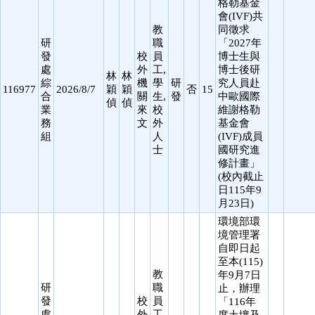
格勒基金
會(IVF)共
教
同徵求
研
職
「2027年
發
校
員
博士生與
處
外
工,
博士後研
林
林
綜
機
學
研
究人員赴
116977
2026/8/7
穎
穎
否
15
合
關
生,
發
中歐國際
偵
偵
業
來
校
維謝格勒
務
文
外
基金會
組
人
(IVF)成員
士
國研究進
修計畫」
(校內截止
日115年9
月23日)
環境部環
境管理署
自即日起
至本(115)
教
年9月7日
研
職
止，辦理
發
校
員
「116年
處
外
工,