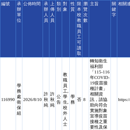
編號
承
公佈時間
承
上
類
對
性
限
瀏
主旨
關
相關
辦
辦
傳
別
象
質
本
覽
鍵
單
人
人
校
次
字
位
員
員
教
數
職
員
工
可
讀
取
轉知衛生
福利部
「115-116
教
年COVID-
職
19疫苗接
學
員
種計畫」
務
工,
許
許
相關資
處
公
學
學
116990
2026/8/10
秋
秋
否
8
訊，請協
https
衛
告
生,
務
純
純
助向符合
保
校
實施對象
組
外
宣導疫苗
人
接種之重
士
要性及保