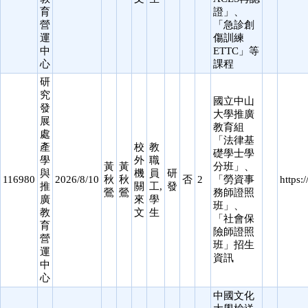
育
證」、
營
「急診創
運
傷訓練
中
ETTC」等
心
課程
研
究
國立中山
發
大學推廣
展
教育組
處
「法律基
產
校
教
礎學士學
學
外
職
黃
黃
分班」、
與
機
員
研
116980
2026/8/10
秋
秋
否
2
「勞資事
https:
推
關
工,
發
鶯
鶯
務師證照
廣
來
學
班」、
教
文
生
「社會保
育
險師證照
營
班」招生
運
資訊
中
心
中國文化