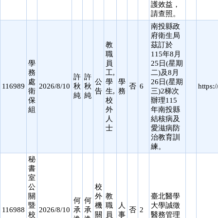
護效益，
請查照。
南投縣政
府衛生局
教
茲訂於
職
115年8月
學
員
25日(星期
務
工,
二)及8月
許
許
處
公
學
學
26日(星期
116989
2026/8/10
秋
秋
否
6
https:
衛
告
生,
務
三)2梯次
純
純
保
校
辦理115
組
外
年南投縣
人
結核病及
士
愛滋病防
治教育訓
練。
秘
書
室
公
校
關
外
教
臺北醫學
何
何
暨
機
職
人
大學誠徵
116988
2026/8/10
承
承
否
2
校
關
員
事
醫務管理