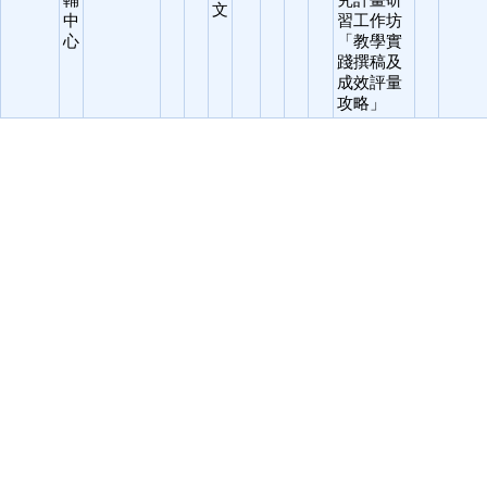
輔
究計畫研
文
中
習工作坊
心
「教學實
踐撰稿及
成效評量
攻略」